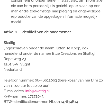
consument of ondernemer in staat stelt om informatie
die aan hem persoonlijk is gericht, op te slaan op een
manier die toekomstige raadpleging en ongewijzigde
reproductie van de opgeslagen informatie mogelijk
maakt.
Artikel 2 – Identiteit van de ondernemer
Skattig
(Ingeschreven onder de naam Kitten Te Koop, ook
handelend onder de namen Blue Creations en Skattig)
Repelweg 23
5261 SW Vught
Nederland
Telefoonnummer: 06-46612063 (bereikbaar van ma t/m zo
van 13.00 uur tot 20.00 uur)
E-mailadres:
info@skattig.nl
KvK-nummer: 17272043
BTW-identificatienummer: NL001747634B14