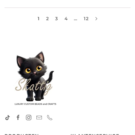
1
2
3
4
…
12